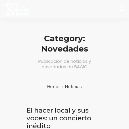
INICIO
Category:
SOBRE NOSOTROS
Novedades
NOVEDADES
Publicación de noticias y
EVENTOS
novedades de BACIC
CONTACTO
Home
Noticias
El hacer local y sus
voces: un concierto
inédito