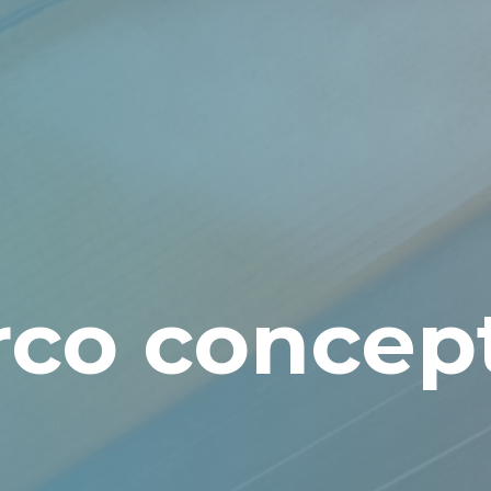
co concep