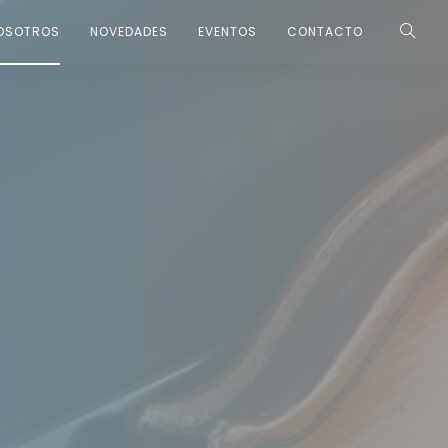
OSOTROS
NOVEDADES
EVENTOS
CONTACTO