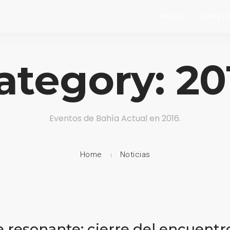
INICIO
SOBRE N
ategory: 20
Eventos de Bahía Actual en 2016.
Home
Noticias
 resonante: cierre del encuentr