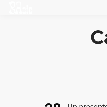
C
Un presente