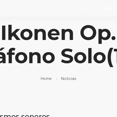
INICIO
SOBRE N
 Ikonen Op.
áfono Solo(
Home
Noticias
ismos sonoros