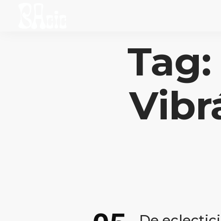
Tag:
Vibr
De eclectic