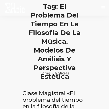
Tag: El
Problema Del
INICIO
Tiempo En La
Filosofía De La
SOBRE NOSOTROS
Música.
NOVEDADES
Modelos De
EVENTOS
Análisis Y
Perspectiva
CONTACTO
Home
Noticias
Estética
Clase Magistral «El
problema del tiempo
en la filosofía de la