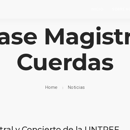
INICIO
SOBRE N
lase Magistr
Cuerdas
Home
Noticias
tral y Concierto de la UNTREF