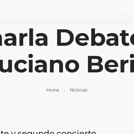
INICIO
SOBRE N
harla Debat
uciano Ber
Home
Noticias
te y segundo concierto