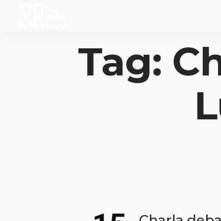
Tag: C
L
Charla deba