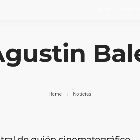
INICIO
SOBRE N
Agustin Bale
Home
Noticias
tral de guión cinematográfico