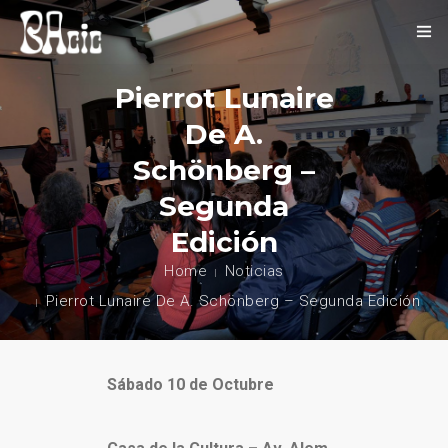
INICIO
Pierrot Lunaire
De A.
SOBRE NOSOTROS
Schönberg –
NOVEDADES
Segunda
EVENTOS
Edición
CONTACTO
Home
Noticias
Pierrot Lunaire De A. Schönberg – Segunda Edición
Sábado 10 de Octubre