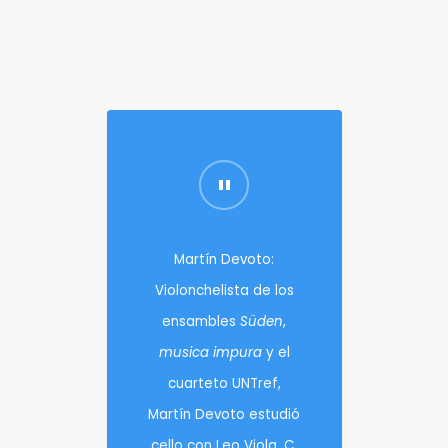
Martín Devoto:
Violonchelista de los
ensambles
Süden
,
musica impura
y el
cuarteto UNTref,
Martín Devoto estudió
cello con Leo Viola, C.